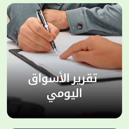
500,000 دينار، وجائزة شهرية بقيمة 100,000
المجمو
دينار. وتعتبر هذه الحملة الجديدة من جوائز
عملاء 
حساب "الحصاد" سارية اعتبارا من شهر يناير
لتنفيذ
للعام الجاري، لتكون بمثابة مفاجأة سارة للعملاء
ذاتي ،
بالتزامن مع استئناف حملات السحوبات التي تتم
الخدما
على الحسابات الاستثمارية والتي تجري تحت
إشراف جهات تدقيق مستقلة استعان بها البنك
الجديد
لضمان أعلى مستويات النزاهة والشفافية.
الاتصا
ويهتم بيت التمويل الكويتي بتطوير مزايا حساب
لعملائ
"الحصاد"، والذي يعد من أبرز المنتجات المصرفية
ومنتجا
التي يقدمها البنك نظرا لما حققه من إقبال
الوصول
لافت وما حظي به من ثقة كبيرة من العملاء.
على الا
ويمنح حساب "الحصاد" فرصاً متزايدة للفوز حيث
يحصل كل عميل على فرصة واحدة لكل 50 دينار،
وتزيد هذه الفرص كلما زاد العميل من مدة
احتفاظه برصيده، ليصبح الطريق إلى لقب
"مليونير بيت التمويل" أقرب وأكثر واقعية.
تطبيق 
وبالنسبة لحساب "الرابح" فهو حساب مخصص
شركات ا