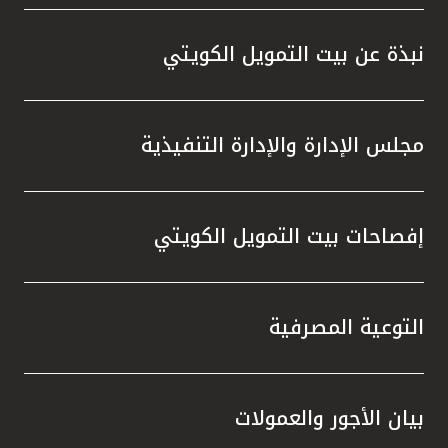
المصرفية،وخدمة KFHonline، وأجهزة الصرف
الآلي والاستفادة من الفرص المميزة التي
نبذة عن بيت التمويل الكويتي
توفرها، والتي تمنحهم إمكانية الفوز بجوائز قيّمة
في السحوبات المقبلة ، إلى جانب المزايا
المتنوعة التي يقدمها البنك عبر منتجاته
مجلس الإدارة والإدارة التنفيذية
وخدماته المصرفية والتي تلبي تطلعاتهم وتعزز
تجربتهم المصرفية.
إفصاحات بيت التمويل الكويتي
التوعية المصرفية
بيان الأجور والعمولات