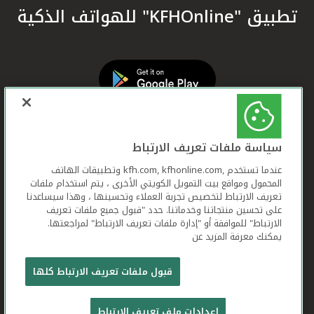
تطبيق "KFHOnline" للهواتف الذكية
سياسة ملفات تعريف الارتباط
عندما تستخدم ,kfh.com, kfhonline.com وتطبيقات الهاتف
المحمول ومواقع بيت التمويل الكويتي الأخرى ، يتم استخدام ملفات
تعريف الارتباط لتخصيص تجربة العملاء وتحسينها ، وهذا سيساعدنا
على تحسين منتجاتنا وخدماتنا. حدد "قبول جميع ملفات تعريف
الارتباط" للموافقة أو "إدارة ملفات تعريف الارتباط" لمراجعتها.
يمكنك معرفة المزيد عن
بيت التمويل الكويتي جميع الحقوق محفوظة © 2026
قبول ملفات تعريف الارتباط كلها
شروط وأحكام استخدام الموقع الإلكتروني
ملفات
إعدادات ملف تعريف الارتباط