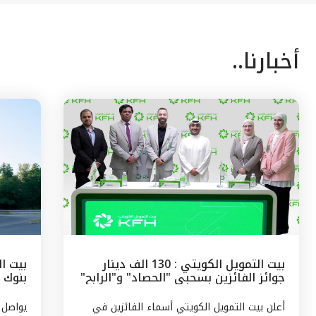
أخبارنا..
بيت التمويل الكويتي : 130 الف دينار
بيت ال
جوائز الفائزين بسحبى "الحصاد" و"الرابح"
بنوك 
الشهرية
وتركيا
أعلن بيت التمويل الكويتي أسماء الفائزين في
يواصل 