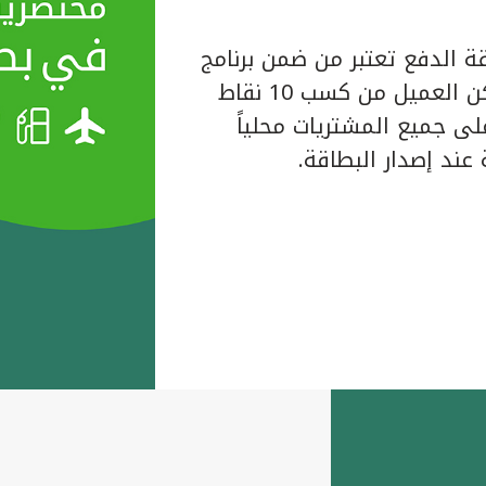
ة الدفع تعتبر من ضمن برنامج
المكافآت الخاص ببيت التمويل الكويتي حيث يتمكن العميل من كسب 10 نقاط
لبطاقة على جميع المشتريات محلياً